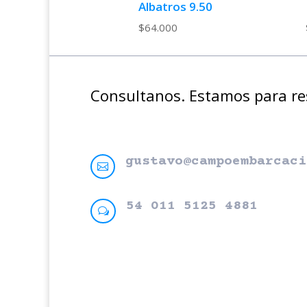
Albatros 9.50
$
64.000
Consultanos. Estamos para r
gustavo@campoembarcaci

54 011 5125 4881
w