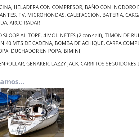
INA, HELADERA CON COMPRESOR, BAÑO CON INODORO EL
RLANTES, TV, MICROHONDAS, CALEFACCION, BATERIA, CAR
ADA, ARCO RADAR
 SLOOP AL TOPE, 4 MOLINETES (2 con self), TIMON DE 
ON 40 MTS DE CADENA, BOMBA DE ACHIQUE, CARPA COMP
PA, DUCHADOR EN POPA, BIMINI,
DE ENROLLAR, GENAKER, LAZZY JACK, CARRITOS SEGUIDORES
damos…