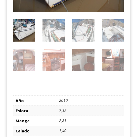
2010
Año
7,32
Eslora
2,81
Manga
1,40
Calado