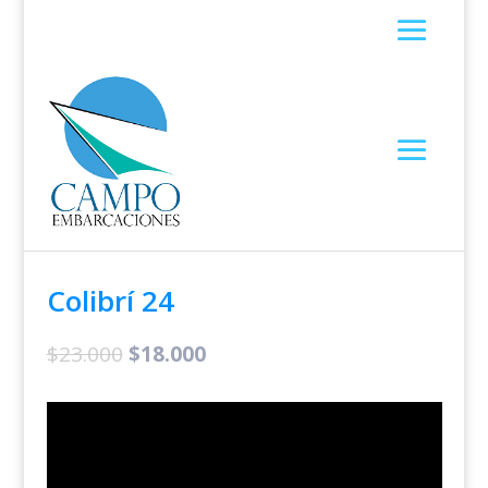
Colibrí 24
$
23.000
$
18.000