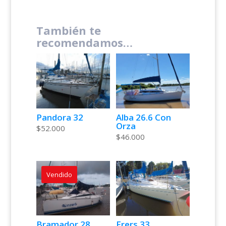
También te
recomendamos…
Pandora 32
Alba 26.6 Con
Orza
$
52.000
$
46.000
Vendido
Bramador 28
Frers 33