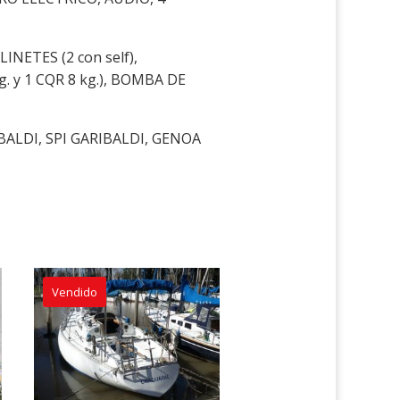
ETES (2 con self),
 y 1 CQR 8 kg.), BOMBA DE
LDI, SPI GARIBALDI, GENOA
Vendido