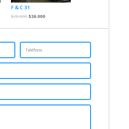
F & C 31
$
28.000
$
26.000