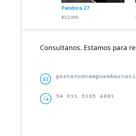
Pandora 27
$
32.000
Consultanos. Estamos para r
gustavo@campoembarcaci

54 011 5125 4881
w