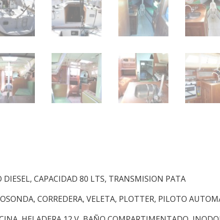
DIESEL, CAPACIDAD 80 LTS, TRANSMISION PATA
COSONDA, CORREDERA, VELETA, PLOTTER, PILOTO AUTOM
INA, HELADERA 12 V, BAÑO COMPARTIMENTADO, INODOR