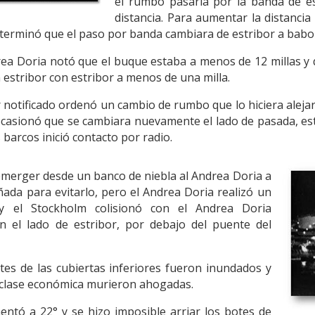
el rumbo pasaría por la banda de e
distancia. Para aumentar la distancia
erminó que el paso por banda cambiara de estribor a babo
Andrea Doria notó que el buque estaba a menos de 12 millas 
n estribor con estribor a menos de una milla.
er notificado ordenó un cambio de rumbo que lo hiciera aleja
ocasionó que se cambiara nuevamente el lado de pasada, es
barcos inició contacto por radio.
 emerger desde un banco de niebla al Andrea Doria a
ada para evitarlo, pero el Andrea Doria realizó un
y el Stockholm colisionó con el Andrea Doria
 el lado de estribor, por debajo del puente del
es de las cubiertas inferiores fueron inundados y
n clase económica murieron ahogadas.
ntó a 22° y se hizo imposible arriar los botes de