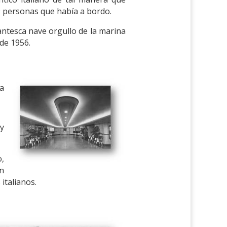
 personas que había a bordo.
antesca nave orgullo de la marina
 de 1956.
a
y
,
n
italianos.