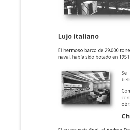
Lujo italiano
El hermoso barco de 29.000 tonel
naval, había sido botado en 1951 
Se 
bell
Com
con
obr
Ch
El su travesía final, el Andrea