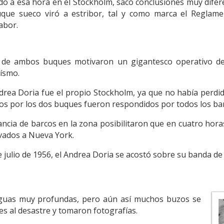
ando a esa hora en el Stockholm, sacó conclusiones muy dife
buque sueco viró a estribor, tal y como marca el Reglame
babor.
o de ambos buques motivaron un gigantesco operativo de
oísmo.
drea Doria fue el propio Stockholm, ya que no había perdi
ados por los dos buques fueron respondidos por todos los ba
ancia de barcos en la zona posibilitaron que en cuatro horas,
evados a Nueva York.
e julio de 1956, el Andrea Doria se acostó sobre su banda d
aguas muy profundas, pero aún así muchos buzos se
es al desastre y tomaron fotografías.