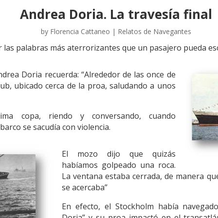
Andrea Doria. La travesía final
by
Florencia Cattaneo
|
Relatos de Navegantes
r las palabras más aterrorizantes que un pasajero pueda es
ndrea Doria recuerda: “Alrededor de las once de
lub, ubicado cerca de la proa, saludando a unos
ima copa, riendo y conversando, cuando
arco se sacudía con violencia.
El mozo dijo que quizás
habíamos golpeado una roca.
La ventana estaba cerrada, de manera qu
se acercaba”
En efecto, el Stockholm había navegado
Doria” y su proa impactó en el transatlá